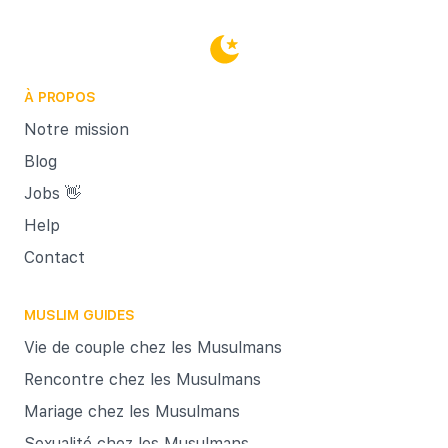
qui vou
vous af
Et pour
À PROPOS
c'est-
garanti
Notre mission
C’est L
Blog
vous a 
Jobs 👋
le mar
Help
matrimo
Contact
importa
MUSLIM GUIDES
Vie de couple chez les Musulmans
Rencontre chez les Musulmans
Mariage chez les Musulmans
Sexualité chez les Musulmans