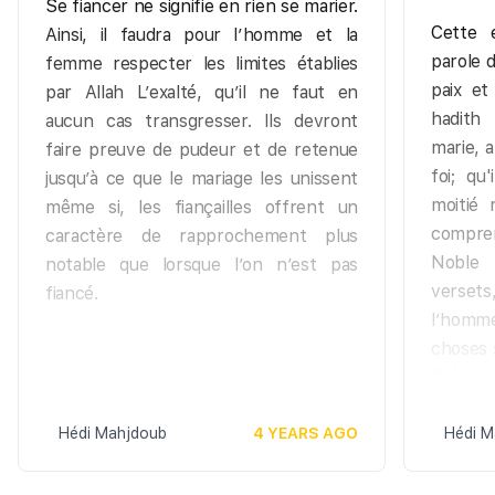
Se fiancer ne signifie en rien se marier.
Cette 
Ainsi, il faudra pour l’homme et la
parole 
femme respecter les limites établies
paix et
par Allah L’exalté, qu’il ne faut en
hadith
aucun cas transgresser. Ils devront
marie, a
faire preuve de pudeur et de retenue
foi; qu
jusqu’à ce que le mariage les unissent
moitié 
même si, les fiançailles offrent un
compren
caractère de rapprochement plus
Noble 
notable que lorsque l’on n’est pas
verset
fiancé.
l’homm
choses 
Créate
s’adonn
Hédi Mahjdoub
4 YEARS AGO
il acco
Hédi M
exigen
hommes,