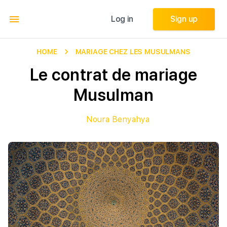
Log in
Log in
Sign up
Sign up
HOME
MARIAGE CHEZ LES MUSULMANS
Le contrat de mariage
Musulman
Noura Benyahya