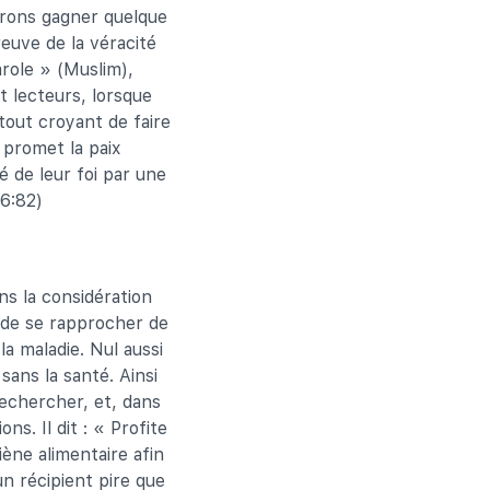
pérons gagner quelque
reuve de la véracité
role » (Muslim),
t lecteurs, lorsque
tout croyant de faire
 promet la paix
té de leur foi par une
(6:82)
s la considération
 de se rapprocher de
la maladie. Nul aussi
 sans la santé. Ainsi
rechercher, et, dans
s. Il dit : « Profite
iène alimentaire afin
un récipient pire que