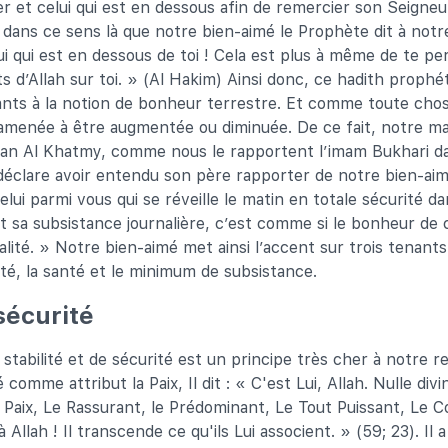
er et celui qui est en dessous afin de remercier son Seigneu
 dans ce sens là que notre bien-aimé le Prophète dit à notr
ui qui est en dessous de toi ! Cela est plus à même de te pe
ts d’Allah sur toi. » (Al Hakim) Ainsi donc, ce hadith prophét
rants à la notion de bonheur terrestre. Et comme toute chose
amenée à être augmentée ou diminuée. De ce fait, notre ma
san Al Khatmy, comme nous le rapportent l’imam Bukhari d
déclare avoir entendu son père rapporter de notre bien-ai
elui parmi vous qui se réveille le matin en totale sécurité d
 sa subsistance journalière, c’est comme si le bonheur de 
talité. » Notre bien-aimé met ainsi l’accent sur trois tenan
ité, la santé et le minimum de subsistance.
 sécurité
 stabilité et de sécurité est un principe très cher à notre rel
comme attribut la Paix, Il dit : « C'est Lui, Allah. Nulle divi
a Paix, Le Rassurant, le Prédominant, Le Tout Puissant, Le C
à Allah ! Il transcende ce qu'ils Lui associent. » (59; 23). Il a