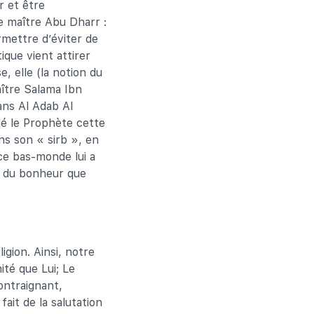
r et être
e maître Abu Dharr :
rmettre d’éviter de
ique vient attirer
, elle (la notion du
ître Salama Ibn
ans Al Adab Al
mé le Prophète cette
ans son « sirb », en
ce bas-monde lui a
ts du bonheur que
igion. Ainsi, notre
nité que Lui; Le
ontraignant,
 fait de la salutation