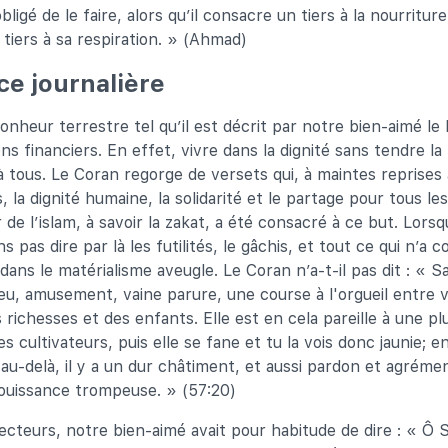
bligé de le faire, alors qu’il consacre un tiers à la nourritur
 tiers à sa respiration. » (Ahmad)
ce journalière
bonheur terrestre tel qu’il est décrit par notre bien-aimé le
ns financiers. En effet, vivre dans la dignité sans tendre l
à tous. Le Coran regorge de versets qui, à maintes reprises 
s, la dignité humaine, la solidarité et le partage pour tous les 
er de l’islam, à savoir la zakat, a été consacré à ce but. Lorsq
s pas dire par là les futilités, le gâchis, et tout ce qui n’a 
dans le matérialisme aveugle. Le Coran n’a-t-il pas dit : « S
eu, amusement, vaine parure, une course à l'orgueil entre v
s richesses et des enfants. Elle est en cela pareille à une plu
es cultivateurs, puis elle se fane et tu la vois donc jaunie; e
'au-delà, il y a un dur châtiment, et aussi pardon et agrément
jouissance trompeuse. » (57:20)
lecteurs, notre bien-aimé avait pour habitude de dire : « Ô 