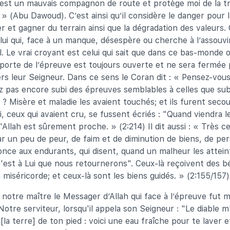
c’est un mauvais compagnon de route et protège moi de la t
» (Abu Dawoud). C’est ainsi qu’il considère le danger pour la
r et gagner du terrain ainsi que la dégradation des valeurs.
lui qui, face à un manque, désespère ou cherche à l’assouvi
al. Le vrai croyant est celui qui sait que dans ce bas-monde
a porte de l’épreuve est toujours ouverte et ne sera fermée
ers leur Seigneur. Dans ce sens le Coran dit : « Pensez-vous
z pas encore subi des épreuves semblables à celles que sub
? Misère et maladie les avaient touchés; et ils furent secou
, ceux qui avaient cru, se fussent écriés : "Quand viendra l
d'Allah est sûrement proche. » (2:214) Il dit aussi : « Très 
 un peu de peur, de faim et de diminution de biens, de per
once aux endurants, qui disent, quand un malheur les attein
'est à Lui que nous retournerons". Ceux-là reçoivent des b
a miséricorde; et ceux-là sont les biens guidés. » (2:155/157)
à notre maître le Messager d’Allah qui face à l’épreuve fut m
Notre serviteur, lorsqu'il appela son Seigneur : "Le diable m
la terre] de ton pied : voici une eau fraîche pour te laver et