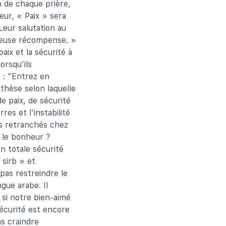
n de chaque prière,
neur, « Paix » sera
Leur salutation au
éreuse récompense. »
aix et la sécurité à
orsqu'ils
t : "Entrez en
 thèse selon laquelle
de paix, de sécurité
res et l'instabilité
ns retranchés chez
r le bonheur ?
en totale sécurité
 sirb » et
pas restreindre le
gue arabe. Il
 si notre bien-aimé
sécurité est encore
as craindre