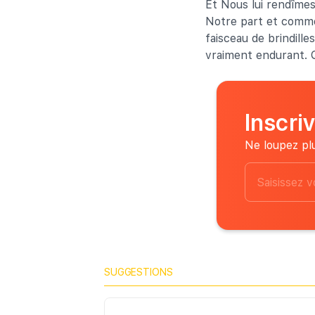
Et Nous lui rendîmes
Notre part et comme 
faisceau de brindille
vraiment endurant. Q
Inscri
Ne loupez plu
SUGGESTIONS