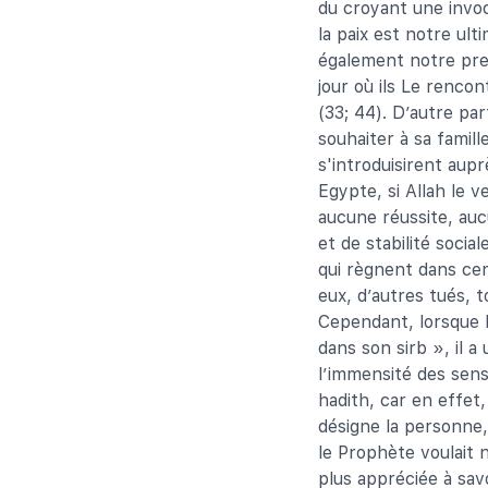
du croyant une invoc
la paix est notre ult
également notre prem
jour où ils Le renco
(33; 44). D’autre par
souhaiter à sa famill
s'introduisirent aupr
Egypte, si Allah le v
aucune réussite, aucu
et de stabilité social
qui règnent dans cer
eux, d’autres tués, t
Cependant, lorsque le
dans son sirb », il a
l’immensité des sens
hadith, car en effet,
désigne la personne,
le Prophète voulait 
plus appréciée à savo