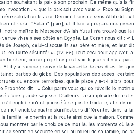
ation souhaitant la paix à son prochain. De même qu'à la fi
ime invocation : « que la paix soit avec vous ». Face au Seig
ière salutation le Jour Dernier. Dans ce sens Allah dit : « 
ntreront sera : "Salam" [paix], et Il leur a préparé une gén
t, notre maître le Messager d’Allah Yusuf n’a trouvé que la p
e venue vivre à ses côtés en Egypte. Le Coran nous dit : « L
ès de Joseph, celui-ci accueillit ses père et mère, et leur di
eut, en toute sécurité! ». (12: 99) Tout ceci pour appuyer la
n bonheur, aucun projet ne peut voir le jour s’il n’y a pas 
e. Et il y a comme preuve de la véracité de ces dires, les guer
taines parties du globe. Des populations déplacées, certai
orturés ou encore terrorisés, quelle place y a-t-il alors pou
 Prophète dit : « Celui parmi vous qui se réveille le matin 
 usé d’une grande sagesse. D’ailleurs, la complexité du mot «
 qu’il englobe m’ont poussé à ne pas le traduire, afin de ne 
 ce mot englobe quatre significations différentes dans la lan
 la famille, le chemin et la route ainsi que la maison. Comme
nous montrer par le choix de ce mot là, les moments où la 
ir se sentir en sécurité en soi, au milieu de sa famille, ne p