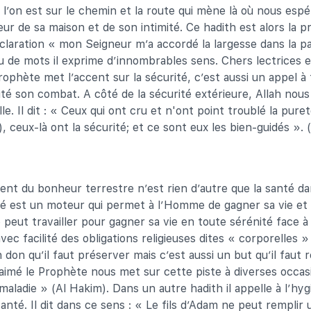
ue l’on est sur le chemin et la route qui mène là où nous es
ur de sa maison et de son intimité. Ce hadith est alors la p
claration « mon Seigneur m’a accordé la largesse dans la pa
eu de mots il exprime d’innombrables sens. Chers lectrices e
rophète met l’accent sur la sécurité, c’est aussi un appel à 
rité son combat. A côté de la sécurité extérieure, Allah nous
lle. Il dit : « Ceux qui ont cru et n'ont point troublé la pure
n), ceux-là ont la sécurité; et ce sont eux les bien-guidés ». 
t du bonheur terrestre n’est rien d’autre que la santé dan
té est un moteur qui permet à l’Homme de gagner sa vie et
peut travailler pour gagner sa vie en toute sérénité face à 
vec facilité des obligations religieuses dites « corporelles »
 don qu’il faut préserver mais c’est aussi un but qu’il faut 
imé le Prophète nous met sur cette piste à diverses occasion
maladie » (Al Hakim). Dans un autre hadith il appelle à l’hyg
nté. Il dit dans ce sens : « Le fils d’Adam ne peut remplir 