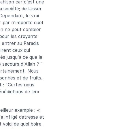
rahison car c’est une
 société; de laisser
 Cependant, le vrai
r par n’importe quel
 on ne peut combler
 pour les croyants
 entrer au Paradis
irent ceux qui
és jusqu'à ce que le
e secours d'Allah ? "
certainement, Nous
sonnes et de fruits.
t : "Certes nous
énédictions de leur
eilleur exemple : «
'a infligé détresse et
 voici de quoi boire.