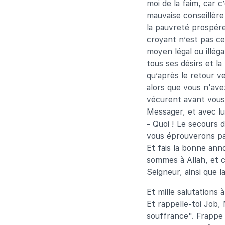
moi de la faim, car 
mauvaise conseillère 
la pauvreté prospére
croyant n’est pas ce
moyen légal ou illég
tous ses désirs et l
qu’après le retour v
alors que vous n'ave
vécurent avant vous 
Messager, et avec lui
- Quoi ! Le secours 
vous éprouverons par
Et fais la bonne ann
sommes à Allah, et c
Seigneur, ainsi que l
Et mille salutations 
Et rappelle-toi Job, 
souffrance". Frappe [