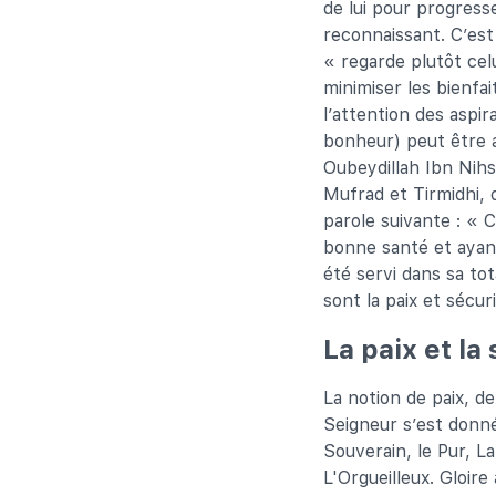
de lui pour progress
reconnaissant. C’est
« regarde plutôt cel
minimiser les bienfai
l’attention des aspi
bonheur) peut être 
Oubeydillah Ibn Nih
Mufrad et Tirmidhi, 
parole suivante : « C
bonne santé et ayant
été servi dans sa to
sont la paix et sécur
La paix et la
La notion de paix, de
Seigneur s’est donné 
Souverain, le Pur, L
L'Orgueilleux. Gloire 