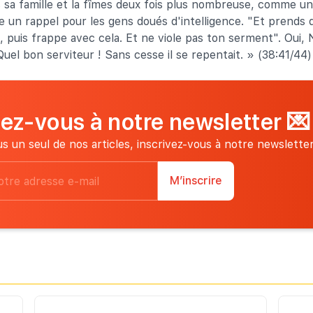
 sa famille et la fîmes deux fois plus nombreuse, comme u
un rappel pour les gens doués d'intelligence. "Et prends 
s, puis frappe avec cela. Et ne viole pas ton serment". Oui,
uel bon serviteur ! Sans cesse il se repentait. » (38:41/44)
vez-vous à notre newsletter
💌
s un seul de nos articles, inscrivez-vous à notre newsletter
M’inscrire