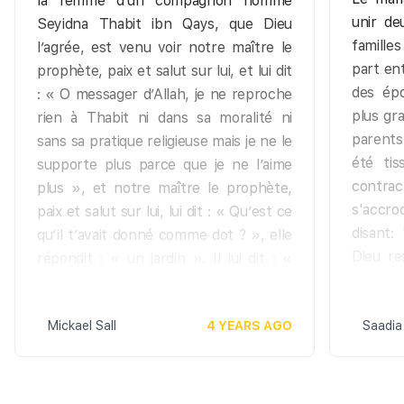
la femme d’un compagnon nommé
unir de
Seyidna Thabit ibn Qays, que Dieu
famille
l’agrée, est venu voir notre maître le
part ent
prophète, paix et salut sur lui, et lui dit
des ép
: « O messager d’Allah, je ne reproche
plus gr
rien à Thabit ni dans sa moralité ni
parents
sans sa pratique religieuse mais je ne le
été tis
supporte plus parce que je ne l’aime
contra
plus », et notre maître le prophète,
s'accr
paix et salut sur lui, lui dit : « Qu’est ce
disant:
qu’il t’avait donné comme dot ? », elle
Dieu re
répondit : « un jardin ». Il lui dit : «
rompt, 
Est-ce que tu peux lui rendre son
(Bukhari
jardin alors ? », elle dit oui et notre
Mickael Sall
4 YEARS AGO
Saadia
maître le prophète, paix et salut sur
Toutef
lui, dit à Seyidna Thabit ibn Qays, que
parents
Dieu l’agrée: « Accepte le jardin et
leurs 
répudies la ». Ce hadith est clair, la