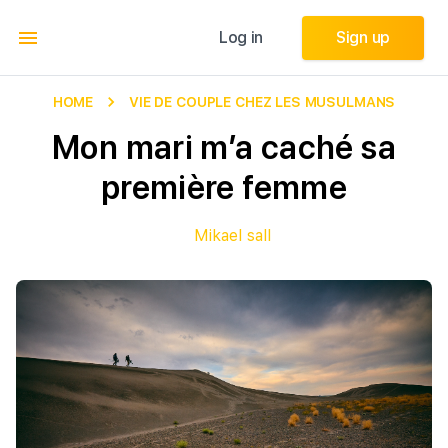
Log in
Log in
Sign up
Sign up
HOME
VIE DE COUPLE CHEZ LES MUSULMANS
Mon mari m’a caché sa
première femme
Mikael sall