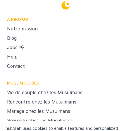
distinc
femme ne peut être retenue otage
de le
auprès d’un homme qu’elle n’aime plus
membres
À PROPOS
et pour se libérer de lui il lui faut
De même
Notre mission
rendre la dot qu’il lui avait offerte,
en leu
comme le stipule le verset 229 de la
Blog
d’eux d
sourate 2. Nous rappelons que le
Jobs 👋
obtenir
divorce est une solution à laquelle il
Help
faut mûrement réfléchir.
Contact
MUSLIM GUIDES
Vie de couple chez les Musulmans
Rencontre chez les Musulmans
Mariage chez les Musulmans
Sexualité chez les Musulmans
InshAllah uses cookies to enable features and personalized