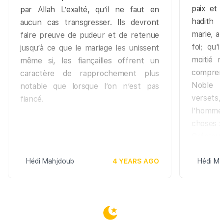
paix et
par Allah L’exalté, qu’il ne faut en
hadith
aucun cas transgresser. Ils devront
marie, a
faire preuve de pudeur et de retenue
foi; qu
jusqu’à ce que le mariage les unissent
moitié 
même si, les fiançailles offrent un
compren
caractère de rapprochement plus
Noble 
notable que lorsque l’on n’est pas
verset
fiancé.
l’homm
choses 
Créate
s’adonn
Hédi Mahjdoub
4 YEARS AGO
il acco
Hédi M
exigen
hommes,
qui vou
vous af