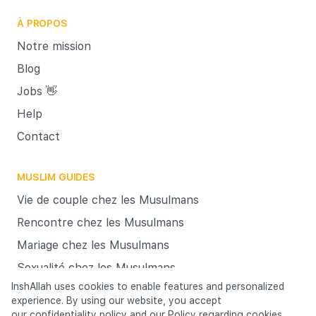
Et pour
À PROPOS
c'est-
garanti
Notre mission
C’est L
Blog
vous a 
Jobs 👋
le mar
Help
matrimo
Contact
importa
MUSLIM GUIDES
Vie de couple chez les Musulmans
Rencontre chez les Musulmans
Mariage chez les Musulmans
Sexualité chez les Musulmans
InshAllah uses cookies to enable features and personalized
experience. By using our website, you accept
Cookies
our
confidentiality policy
Terms & Conditions
and our
Policy regarding cookies
Privacy policy
.