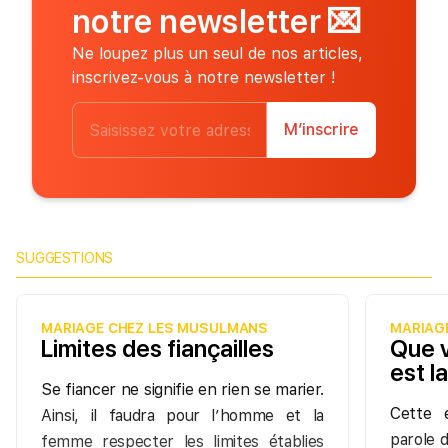
notre newsletter
💌
Ne loupez plus un seul de nos articles,
inscrivez-vous à notre newsletter !
M’inscrire
SUGGESTIONS
MARIAGE CHEZ LES MUSULMANS
MARIAG
Limites des fiançailles
Que v
est la
Se fiancer ne signifie en rien se marier.
Cette 
Ainsi, il faudra pour l’homme et la
parole 
femme respecter les limites établies