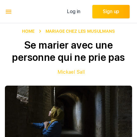
Log in
Log in
Sign up
Sign up
HOME
MARIAGE CHEZ LES MUSULMANS
Se marier avec une
personne qui ne prie pas
Mickael Sall