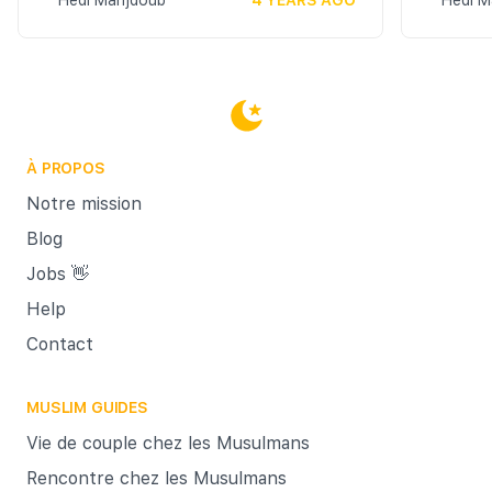
Hédi Mahjdoub
4 YEARS AGO
il acco
Hédi M
exigen
hommes,
qui vou
vous af
Et pour
À PROPOS
c'est-
garanti
Notre mission
C’est L
Blog
vous a 
Jobs 👋
le mar
Help
matrimo
Contact
importa
MUSLIM GUIDES
Vie de couple chez les Musulmans
Rencontre chez les Musulmans