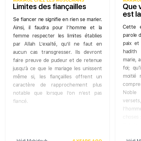
MARIAGE CHEZ LES MUSULMANS
MARIAG
Limites des fiançailles
Que v
est la
Se fiancer ne signifie en rien se marier.
Cette 
Ainsi, il faudra pour l’homme et la
parole 
femme respecter les limites établies
paix et
par Allah L’exalté, qu’il ne faut en
hadith
aucun cas transgresser. Ils devront
marie, a
faire preuve de pudeur et de retenue
foi; qu
jusqu’à ce que le mariage les unissent
moitié 
même si, les fiançailles offrent un
compren
caractère de rapprochement plus
Noble 
notable que lorsque l’on n’est pas
verset
fiancé.
l’homm
choses 
Créate
s’adonn