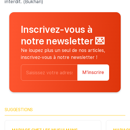
interdit. (Bukhari)
Inscrivez-vous à
notre newsletter
💌
Ne loupez plus un seul de nos articles,
inscrivez-vous à notre newsletter !
M’inscrire
SUGGESTIONS