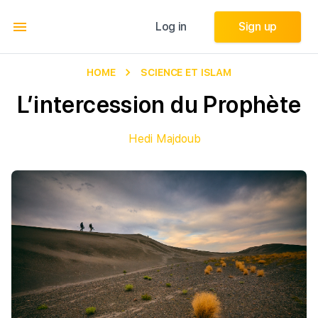
Log in
Log in
Sign up
Sign up
HOME
SCIENCE ET ISLAM
L’intercession du Prophète
Hedi Majdoub