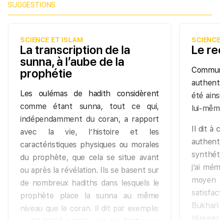
SUGGESTIONS
SCIENCE ET ISLAM
SCIENCE
La transcription de la
Le re
sunna, à l’aube de la
Commu
prophétie
authent
Les oulémas de hadith considèrent
été ain
comme étant sunna, tout ce qui,
lui-mêm
indépendamment du coran, a rapport
Il dit à
avec la vie, l’histoire et les
authent
caractéristiques physiques ou morales
synthét
du prophète, que cela se situe avant
j’ai mém
ou après la révélation. Ils se basent sur
moyen 
de nombreux hadiths dans lesquels le
satisfa
prophète place la sunna au même
Bukhar
niveau que le coran. Il dit par exemple:
l’épure